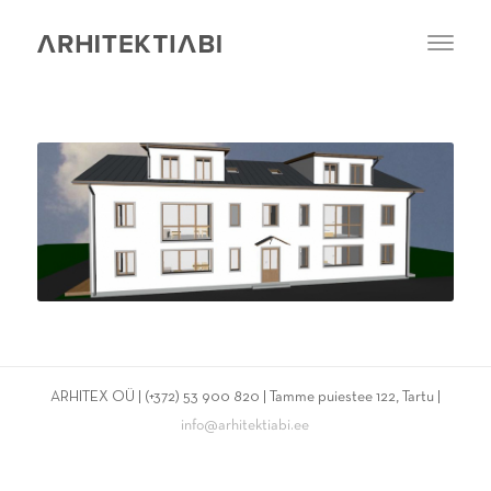
ARHITEX OÜ | (+372) 53 900 820 | Tamme puiestee 122, Tartu |
info@arhitektiabi.ee