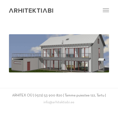
ARHITEX OÜ | (+372) 53 900 820 | Tamme puiestee 122, Tartu |
info@arhitektiabi.ee